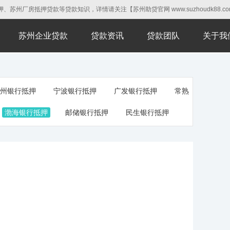
房抵押贷款等贷款知识，详情请关注【苏州助贷官网 www.suzhoudk88.co
苏州企业贷款
贷款资讯
贷款团队
关于我
州银行抵押
宁波银行抵押
广发银行抵押
常熟
渤海银行抵押
邮储银行抵押
民生银行抵押